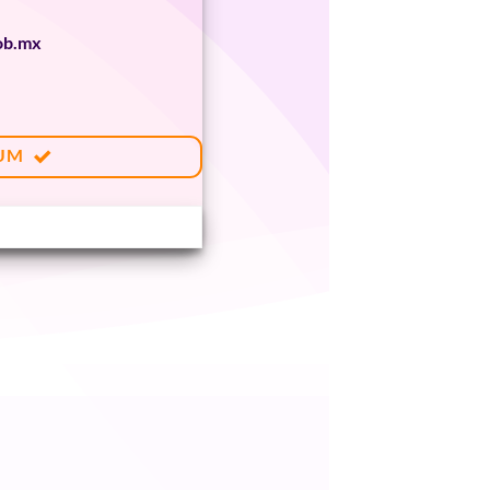
ob.mx
UM